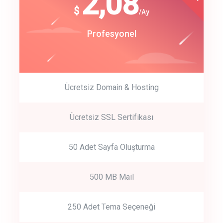
180
2,08
$
$
/year
/Ay
track energy costs
Start Up
Profesyonel
predictive dialing
Ücretsiz Domain & Hosting
Get Started
Ücretsiz SSL Sertifikası
Start by trying our service for 30 days free trial no credit card
required.
50 Adet Sayfa Oluşturma
500 MB Mail
250 Adet Tema Seçeneği