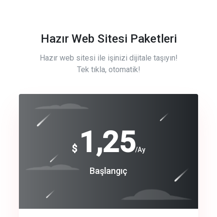
Hazır Web Sitesi Paketleri
Hazır web sitesi ile işinizi dijitale taşıyın!
Tek tıkla, otomatik!
Free
1,25
$
/Ay
Basic
Başlangıç