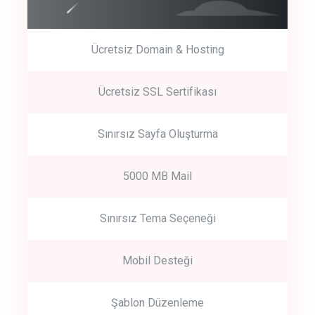
Ücretsiz Domain & Hosting
Get Started
Ücretsiz SSL Sertifikası
Start by trying our service for 30 days free trial no credit card
required.
Sınırsız Sayfa Oluşturma
5000 MB Mail
Sınırsız Tema Seçeneği
Mobil Desteği
Şablon Düzenleme