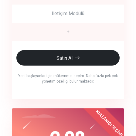
İletişim Modülü
+
Satın Al
Yeni başlayanlar için mükemmel seçim. Daha fazla pek çok
yönetim özelliği bulunmaktadır.
crm auto cync
KULLANICI SEÇİMİ
Best Choice
click to call back