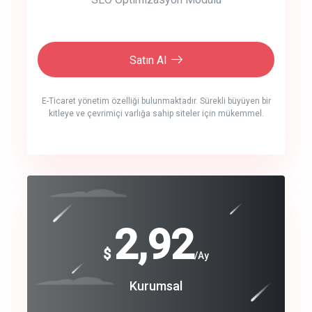
Satın Al
E-Ticaret yönetim özelliği bulunmaktadır. Sürekli büyüyen bir
kitleye ve çevrimiçi varlığa sahip siteler için mükemmel.
crm auto cync
click to call back
240
2,92
$
$
/year
/Ay
track energy costs
Coroprate
Kurumsal
predictive dialing